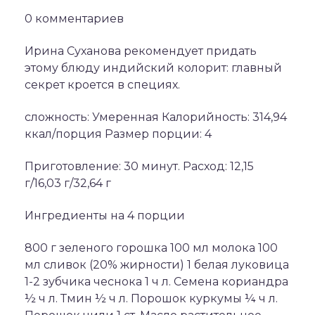
0 комментариев
Ирина Суханова рекомендует придать
этому блюду индийский колорит: главный
секрет кроется в специях.
сложность: Умеренная Калорийность: 314,94
ккал/порция Размер порции: 4
Приготовление: 30 минут. Расход: 12,15
г/16,03 г/32,64 г
Ингредиенты на 4 порции
800 г зеленого горошка 100 мл молока 100
мл сливок (20% жирности) 1 белая луковица
1-2 зубчика чеснока 1 ч л. Семена кориандра
½ ч л. Тмин ½ ч л. Порошок куркумы ¼ ч л.