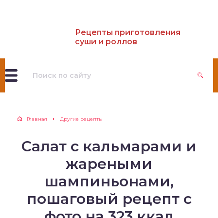
Рецепты приготовления
пы
суши и роллов
аты
Главная
Другие рецепты
Салат с кальмарами и
жареными
шампиньонами,
пошаговый рецепт с
фото на 323 ккал