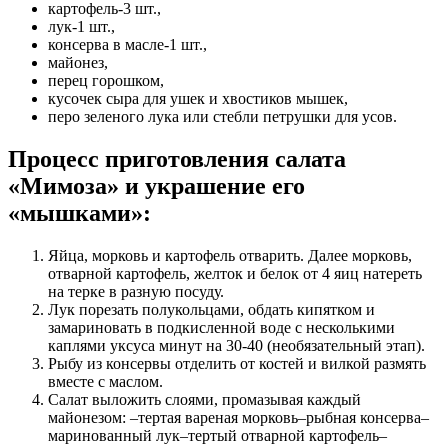
картофель-3 шт.,
лук-1 шт.,
консерва в масле-1 шт.,
майонез,
перец горошком,
кусочек сыра для ушек и хвостиков мышек,
перо зеленого лука или стебли петрушки для усов.
Процесс приготовления салата
«Мимоза» и украшение его
«мышками»:
Яйца, морковь и картофель отварить. Далее морковь,
отварной картофель, желток и белок от 4 яиц натереть
на терке в разную посуду.
Лук порезать полукольцами, обдать кипятком и
замариновать в подкисленной воде с несколькими
каплями уксуса минут на 30-40 (необязательный этап).
Рыбу из консервы отделить от костей и вилкой размять
вместе с маслом.
Салат выложить слоями, промазывая каждый
майонезом: –тертая вареная морковь–рыбная консерва–
маринованный лук–тертый отварной картофель–