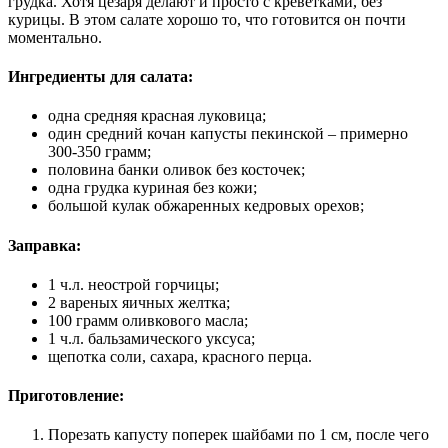
грудка. Хотя цезаря делают и просто с креветками, без
курицы. В этом салате хорошо то, что готовится он почти
моментально.
Ингредиенты для салата:
одна средняя красная луковица;
один средний кочан капусты пекинской – примерно
300-350 грамм;
половина банки оливок без косточек;
одна грудка куриная без кожи;
большой кулак обжаренных кедровых орехов;
Заправка:
1 ч.л. неострой горчицы;
2 вареных яичных желтка;
100 грамм оливкового масла;
1 ч.л. бальзамического уксуса;
щепотка соли, сахара, красного перца.
Приготовление:
Порезать капусту поперек шайбами по 1 см, после чего