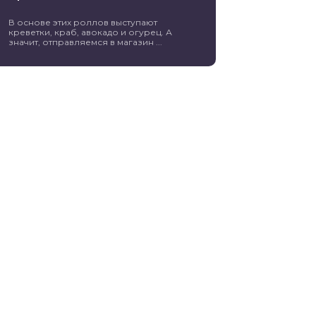
В основе этих роллов выступают
креветки, краб, авокадо и огурец. А
значит, отправляемся в магазин ...