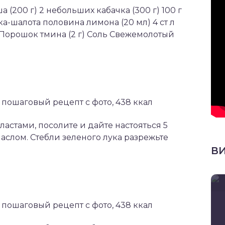
 (200 г) 2 небольших кабачка (300 г) 100 г
ука-шалота половина лимона (20 мл) 4 ст л
л. Порошок тмина (2 г) Соль Свежемолотый
астами, посолите и дайте настояться 5
маслом. Стебли зеленого лука разрежьте
В