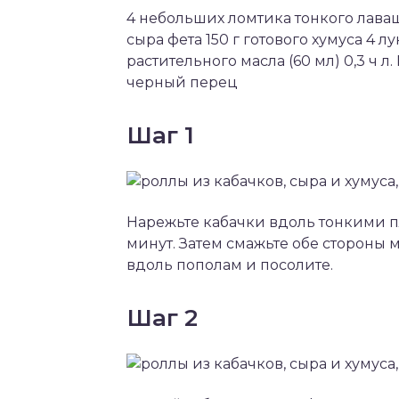
4 небольших ломтика тонкого лаваша
сыра фета 150 г готового хумуса 4 л
растительного масла (60 мл) 0,3 ч 
черный перец
Шаг 1
Нарежьте кабачки вдоль тонкими пл
минут. Затем смажьте обе стороны 
вдоль пополам и посолите.
Шаг 2