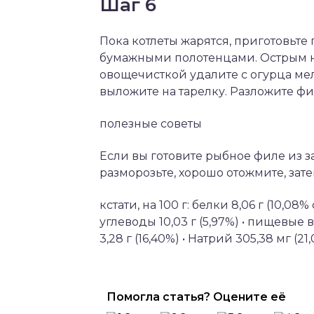
Шаг 6
Пока котлеты жарятся, приготовьт
бумажными полотенцами. Острым н
овощечисткой удалите с огурца ме
выложите на тарелку. Разложите фи
полезные советы
Если вы готовите рыбное филе из 
разморозьте, хорошо отожмите, зат
кстати, на 100 г: белки 8,06 г (10,08%
углеводы 10,03 г (5,97%) • пищевые во
3,28 г (16,40%) • Натрий 305,38 мг (21,
Помогла статья? Оцените её