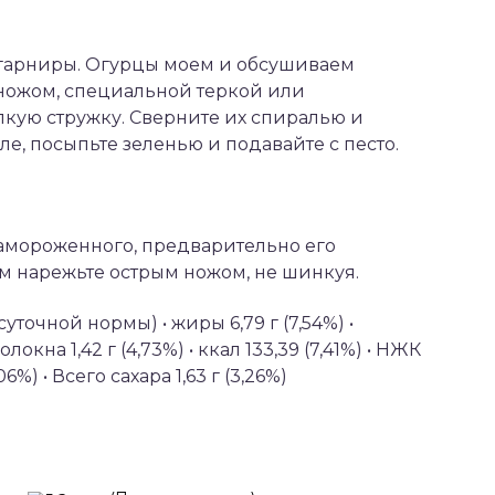
е гарниры. Огурцы моем и обсушиваем
ожом, специальной теркой или
лкую стружку. Сверните их спиралью и
ле, посыпьте зеленью и подавайте с песто.
замороженного, предварительно его
ем нарежьте острым ножом, не шинкуя.
 суточной нормы) • жиры 6,79 г (7,54%) •
локна 1,42 г (4,73%) • ккал 133,39 (7,41%) • НЖК
06%) • Всего сахара 1,63 г (3,26%)