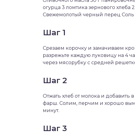
сливочного масла 50 г панировочн
огурца 3 ломтика зернового хлеба 2
Свежемолотый черный перец Соль 
Шаг 1
Срезаем корочку и замачиваем крош
разрежьте каждую луковицу на 4 ч
через мясорубку с средней решетко
Шаг 2
Отжать хлеб от молока и добавить в
фарш. Солим, перчим и хорошо вым
минут.
Шаг 3