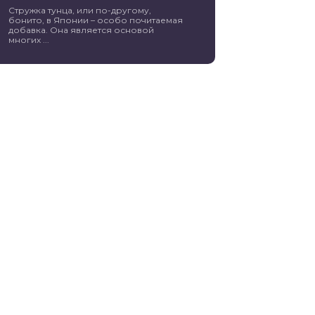
Стружка тунца, или по-другому,
бонито, в Японии – особо почитаемая
добавка. Она является основой
многих ...