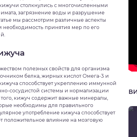
 кижучи столкнулись с многочисленными
лимата, загрязнение воды и разрушение
статье мы рассмотрим различные аспекты
 необходимость принятия мер по его
й.
кижуча
жеством полезных свойств для организма
точником белка, жирных кислот Омега-3 и
 кижуча способствует укреплению иммунной
чно-сосудистой системы и нормализации
В
е того, кижуч содержит важные минералы,
оторые необходимы для правильного
улярное употребление кижуча способствует
т положительное влияние на мозговую