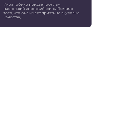
Икра тобико придает роллам
настоящий японский стиль. Помимо
того, что она имеет приятные вкусовые
качества, ...