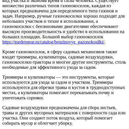
вид участка и экономя время и силы человека. Существует
множество различных типов газонокосилок, каждая из
которых предназначена для определенного типа газонов и
задач. Например, ручные газонокосилки хорошо подходят для
небольших участков и тихие в использовании, а
газонокосилки с бензиновыми двигателями обеспечивают
высокую производительность и удобство в использовании на
больших площадях. Большой выбор газонокосилок
https://gardengear.ru/catalog/benzinovye_gazonokosilki/
.
Кроме газонокосилок, в сферу садовых механизмов также
входят триммеры, культиваторы, садовые воздуходувки,
газонокосилки-тракторы и многие другие инструменты, столь
необходимые для эффективного ухода за садом.
Триммеры и культиваторы — это инструменты, которые
используются для ухода за садом и участком. Триммеры
используются для обрезки травы и кустов в труднодоступных
местах, а культиваторы помогают перекапывать почву и
уничтожать сорняки.
Садовые воздуходувки предназначены для сбора листьев,
травы и других мусорных материалов с поверхности сада или
участка. Они создают поток воздуха, который помогает
собирать мусор и облегчает уборку.