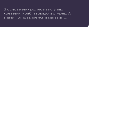
В основе этих роллов выступают
креветки, краб, авокадо и огурец. А
значит, отправляемся в магазин ...