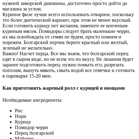
нужной заморской диковины, достаточно просто дойти до
магазина за углом.
Куриное филе лучше всего использовать отварное, поскольку
это более диетический вариант, при этом не менее вкусный.
Если готовить курицу нет желания, замените ее копченым
куриным мясом. Помидоры следует брать маленькие черри,
их мы освобождать от семян не будем, просто помоем и
порежем. Болгарский перчик берите красный или желтый,
зеленый не желательно.
Важно! Насчет перца. Все мы знаем, что болгарский перец
едят в сыром виде, но не всем это по вкусу. Не лишним будет
заранее подготовить перец: нужно помыть его, разрезать
пополам, вынуть мякоть, смыть водой все семечки и готовить
в пароварке 15-20 мин.
Как приготовить жареный ролл с курицей и овощами
Необходимые ингредиенты:
Рис
Нори
Курица
Помидор черри
Перец болгарский
Майонез