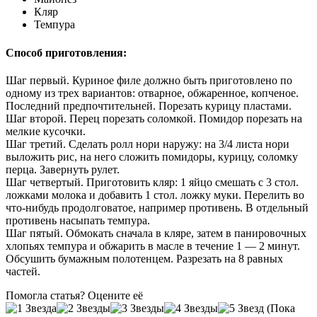
Кляр
Темпура
Способ приготовления:
Шаг первый. Куриное филе должно быть приготовлено по
одному из трех вариантов: отварное, обжаренное, копченое.
Последний предпочтительней. Порезать курицу пластами.
Шаг второй. Перец порезать соломкой. Помидор порезать на
мелкие кусочки.
Шаг третий. Сделать ролл нори наружу: на 3/4 листа нори
выложить рис, на него сложить помидоры, курицу, соломку
перца. Завернуть рулет.
Шаг четвертый. Приготовить кляр: 1 яйцо смешать с 3 стол.
ложками молока и добавить 1 стол. ложку муки. Перелить во
что-нибудь продолговатое, например противень. В отдельный
противень насыпать темпура.
Шаг пятый. Обмокать сначала в кляре, затем в панировочных
хлопьях темпура и обжарить в масле в течение 1 — 2 минут.
Обсушить бумажным полотенцем. Разрезать на 8 равных
частей.
Помогла статья? Оцените её
(Пока