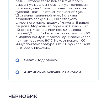
белки. Готовое тесто поместить в форму,
смазанную маслом, посыпанную толчеными
сухарями, и на 45 мин. поставить запекать в
духовой шкаф. На стакан морковной муки —
1/2 стакана пшеничной муки, 2 стакана
сахарного песку, 5 яиц, 100 г сладкого
сливочного масла, цедру с 1 лимона В видео
рецепте: Морковь 1 кг. Мука 45 г. Сахар 200 г.
Яйцо 2 шт. Масло сливочное 50 г. Цедра
лимона 1/2 шт. Из 1 кг. моркови получилось 90
г. морковной муки. Морковь сушилась 5 часов
при температуре 80*С. Кекс выпекался 60
минут при температуре 160*С. Поучилось 400
г. готового продукта.
Салат «Подсолнух»
Английские булочки с беконом
ЧЕРНОВИК