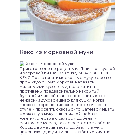
Кекс из морковной муки
Приготовлено по рецепту из "Книга о вкусной
и здоровой пище" 1939 г.изд. МОРКОВНЫЙ
КЕКС Приготовить морковную муку: хорошо
про­мытую сырую морковь нарезать
маленькими кусочками, положить на
противень, пред­варительно накрытый
бумагой и чистой тка­нью, поставить его в
нежаркий духовой шкаф для сушки; когда
морковь хорошо высохнет, истолочь ее в
ступе и просеять сквозь сито. Затем смешать
морковную муку с пшеничной, добавить
желтки, стертые с сахаром добела, и
сливочное масло, также растертое добела.
Хорошо вымесив тесто, добавить в него
лимонную цедру и вме­шать взбитые яичные