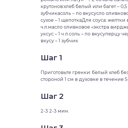
крутонов:хлеб белый или багет – 0,5
зубчикасоль – по вкусусло оливковое
сухое – 1 щепоткаДля соуса: желтки
ч.л.масло оливковое «экстра вирджи
уксус – 1 ч л.соль – по вкусуперцу
вкусу – 1 зубчик
Шаг 1
Приготовьте гренки: белый хлеб без
стороной 1 см в духовке в течение 5
Шаг 2
2-3 2-3 мин.