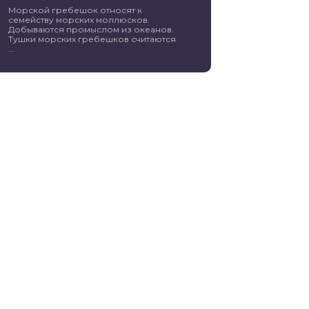
Морской гребешок относят к
семейству морских моллюсков.
Добываются промыслом из океанов.
Тушки морских гребешков считаются
...