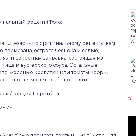
инальный рецепт (Фото:
ат «Цезарь» по оригинальному рецепту, вам
о пармезана, острого чеснока и солью,
х, и секретная заправка, состоящая из
 яица и вустерского соуса. Остальные
иле, жареные креветки или томаты черри, —
 конечно же, можете себе позволить.
 ккал/порция Порций: 4
Смот
/29.26
 (400 г)сыр пармезан тертый – 50 г/ 2 ст л.Для