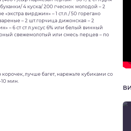
 буханки/ 4 куска/ 200 гчеснок молодой – 2
 «экстра вирджин» – 1 ст.л./ 50 горегано
 вареные – 2 шт.горчица дижонская – 2
н» – 6 ст ст л.уксус 6% или белый винный
 черный свежемолотый или смесь перцев – по
 корочек, лучше багет, нарежьте кубиками со
-10 мин.
В