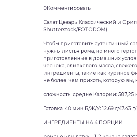
0Комментировать
Салат Цезарь Классический и Ориг
Shutterstock/FOTODOM)
Чтобы приготовить аутентичный сал
нужны листья рома, но много тертог
приготовленные в домашних условия
чеснока, оливкового масла, свежего
ингредиенты, такие как куриное ф
не более, чем прихоть, которую вы,
сложность: средне Калории: 587,25
Готовка: 40 мин Б/Ж/У: 12.69 г/47.43 г
ИНГРЕДИЕНТЫ НА 4 ПОРЦИИ
романо или латук – 1-2 кочана салата